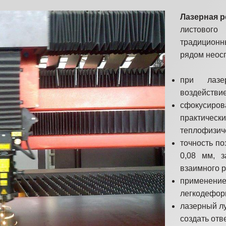
Лазерная р
листовог
традицион
рядом неос
при лазе
воздействи
сфокусиров
практичес
теплофизиче
точность по
0,08 мм, з
взаимного р
примене
легкодефор
лазерный лу
создать отв