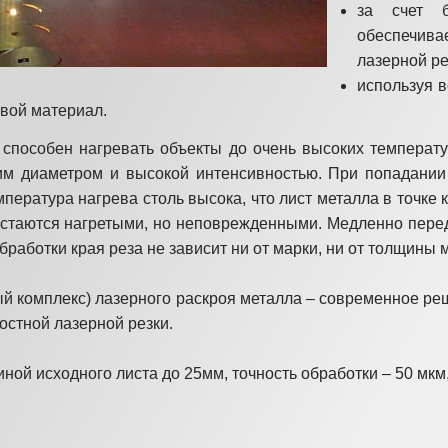
за счет б
обеспечива
лазерной ре
используя в
овой материал.
к способен нагревать объекты до очень высоких температ
ким диаметром и высокой интенсивностью. При попадании
ература нагрева столь высока, что лист металла в точке к
остаются нагретыми, но неповрежденными. Медленно перед
бработки края реза не зависит ни от марки, ни от толщины 
лый комплекс) лазерного раскроя металла – современное ре
остной лазерной резки.
иной исходного листа до 25мм, точность обработки – 50 мкм, 