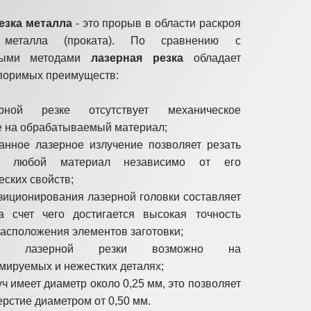
езка металла
- это прорыв в области раскроя
о металла (проката). По сравнению с
ными методами
лазерная резка
обладает
поримых преимуществ:
рной резке отсутствует механическое
е на обрабатываемый материал;
анное лазерное излучение позволяет резать
ки любой материал независимо от его
ских свойств;
зиционирования лазерной головки составляет
а счет чего достигается высокая точность
асположения элементов заготовки;
ние лазерной резки возможно на
мируемых и нежестких деталях;
ч имеет диаметр около 0,25 мм, это позволяет
ерстие диаметром от 0,50 мм.